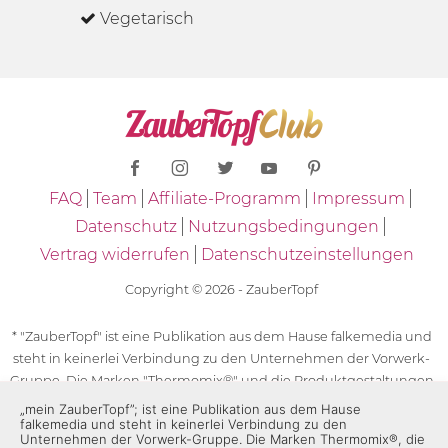
Vegetarisch
FAQ
Team
Affiliate-Programm
Impressum
Datenschutz
Nutzungsbedingungen
Vertrag widerrufen
Datenschutzeinstellungen
Copyright © 2026 - ZauberTopf
* "ZauberTopf" ist eine Publikation aus dem Hause falkemedia und
steht in keinerlei Verbindung zu den Unternehmen der Vorwerk-
Gruppe. Die Marken "Thermomix®" und die Produktgestaltungen
des "Thermomix®" sind eingetragene Marken der Unternehmen
„mein ZauberTopf”; ist eine Publikation aus dem Hause
falkemedia und steht in keinerlei Verbindung zu den
der Vorwerk-Gruppe. Die Marken Thermomix®, die Zeichen TM5®,
Unternehmen der Vorwerk-Gruppe. Die Marken Thermomix®, die
TM6 und TM31 sowie die Produktgestaltungen des Thermomix®