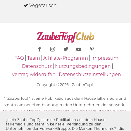
Vegetarisch
FAQ
Team
Affiliate-Programm
Impressum
Datenschutz
Nutzungsbedingungen
Vertrag widerrufen
Datenschutzeinstellungen
Copyright © 2026 - ZauberTopf
* "ZauberTopf" ist eine Publikation aus dem Hause falkemedia und
steht in keinerlei Verbindung zu den Unternehmen der Vorwerk-
Gruppe. Die Marken "Thermomix®" und die Produktgestaltungen
des "Thermomix®" sind eingetragene Marken der Unternehmen
„mein ZauberTopf”; ist eine Publikation aus dem Hause
falkemedia und steht in keinerlei Verbindung zu den
der Vorwerk-Gruppe. Die Marken Thermomix®, die Zeichen TM5®,
Unternehmen der Vorwerk-Gruppe. Die Marken Thermomix®, die
TM6 und TM31 sowie die Produktgestaltungen des Thermomix®