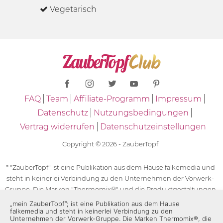
Vegetarisch
FAQ
Team
Affiliate-Programm
Impressum
Datenschutz
Nutzungsbedingungen
Vertrag widerrufen
Datenschutzeinstellungen
Copyright © 2026 - ZauberTopf
* "ZauberTopf" ist eine Publikation aus dem Hause falkemedia und
steht in keinerlei Verbindung zu den Unternehmen der Vorwerk-
Gruppe. Die Marken "Thermomix®" und die Produktgestaltungen
des "Thermomix®" sind eingetragene Marken der Unternehmen
„mein ZauberTopf”; ist eine Publikation aus dem Hause
falkemedia und steht in keinerlei Verbindung zu den
der Vorwerk-Gruppe. Die Marken Thermomix®, die Zeichen TM5®,
Unternehmen der Vorwerk-Gruppe. Die Marken Thermomix®, die
TM6 und TM31 sowie die Produktgestaltungen des Thermomix®