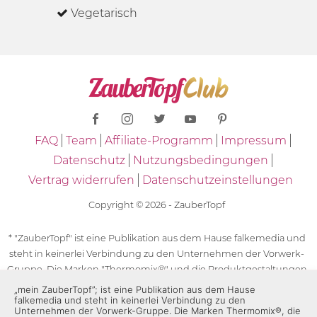
Vegetarisch
FAQ
Team
Affiliate-Programm
Impressum
Datenschutz
Nutzungsbedingungen
Vertrag widerrufen
Datenschutzeinstellungen
Copyright © 2026 - ZauberTopf
* "ZauberTopf" ist eine Publikation aus dem Hause falkemedia und
steht in keinerlei Verbindung zu den Unternehmen der Vorwerk-
Gruppe. Die Marken "Thermomix®" und die Produktgestaltungen
des "Thermomix®" sind eingetragene Marken der Unternehmen
„mein ZauberTopf”; ist eine Publikation aus dem Hause
falkemedia und steht in keinerlei Verbindung zu den
der Vorwerk-Gruppe. Die Marken Thermomix®, die Zeichen TM5®,
Unternehmen der Vorwerk-Gruppe. Die Marken Thermomix®, die
TM6 und TM31 sowie die Produktgestaltungen des Thermomix®