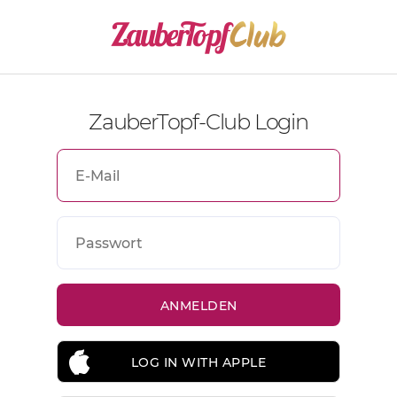
ZauberTopf-Club Login
LOG IN WITH APPLE