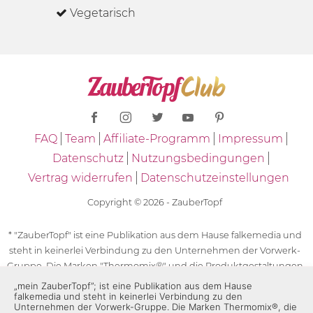
Vegetarisch
FAQ
Team
Affiliate-Programm
Impressum
Datenschutz
Nutzungsbedingungen
Vertrag widerrufen
Datenschutzeinstellungen
Copyright © 2026 - ZauberTopf
* "ZauberTopf" ist eine Publikation aus dem Hause falkemedia und
steht in keinerlei Verbindung zu den Unternehmen der Vorwerk-
Gruppe. Die Marken "Thermomix®" und die Produktgestaltungen
des "Thermomix®" sind eingetragene Marken der Unternehmen
„mein ZauberTopf”; ist eine Publikation aus dem Hause
falkemedia und steht in keinerlei Verbindung zu den
der Vorwerk-Gruppe. Die Marken Thermomix®, die Zeichen TM5®,
Unternehmen der Vorwerk-Gruppe. Die Marken Thermomix®, die
TM6 und TM31 sowie die Produktgestaltungen des Thermomix®