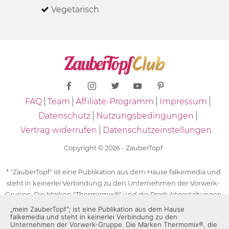
Vegetarisch
FAQ
Team
Affiliate-Programm
Impressum
Datenschutz
Nutzungsbedingungen
Vertrag widerrufen
Datenschutzeinstellungen
Copyright © 2026 - ZauberTopf
* "ZauberTopf" ist eine Publikation aus dem Hause falkemedia und
steht in keinerlei Verbindung zu den Unternehmen der Vorwerk-
Gruppe. Die Marken "Thermomix®" und die Produktgestaltungen
des "Thermomix®" sind eingetragene Marken der Unternehmen
„mein ZauberTopf”; ist eine Publikation aus dem Hause
falkemedia und steht in keinerlei Verbindung zu den
der Vorwerk-Gruppe. Die Marken Thermomix®, die Zeichen TM5®,
Unternehmen der Vorwerk-Gruppe. Die Marken Thermomix®, die
TM6 und TM31 sowie die Produktgestaltungen des Thermomix®