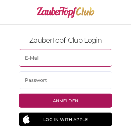
ZauberTopf-Club Login
LOG IN WITH APPLE