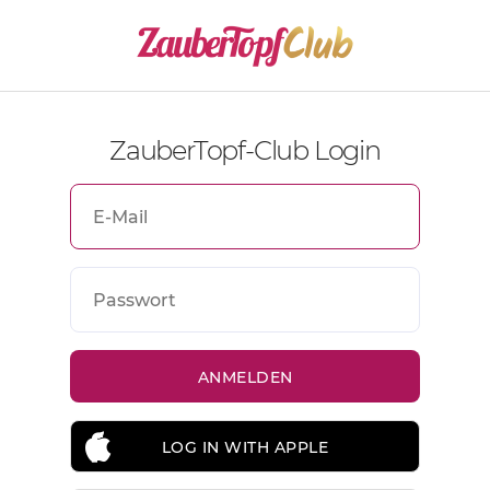
ZauberTopf-Club Login
LOG IN WITH APPLE