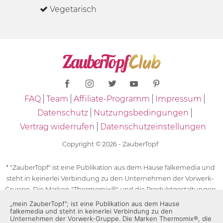
Vegetarisch
FAQ
Team
Affiliate-Programm
Impressum
Datenschutz
Nutzungsbedingungen
Vertrag widerrufen
Datenschutzeinstellungen
Copyright © 2026 - ZauberTopf
* "ZauberTopf" ist eine Publikation aus dem Hause falkemedia und
steht in keinerlei Verbindung zu den Unternehmen der Vorwerk-
Gruppe. Die Marken "Thermomix®" und die Produktgestaltungen
des "Thermomix®" sind eingetragene Marken der Unternehmen
„mein ZauberTopf”; ist eine Publikation aus dem Hause
falkemedia und steht in keinerlei Verbindung zu den
der Vorwerk-Gruppe. Die Marken Thermomix®, die Zeichen TM5®,
Unternehmen der Vorwerk-Gruppe. Die Marken Thermomix®, die
TM6 und TM31 sowie die Produktgestaltungen des Thermomix®