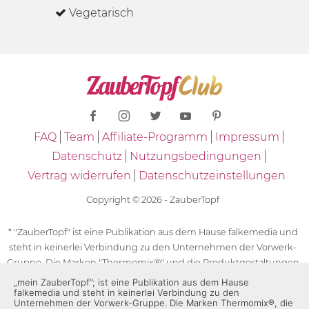
Vegetarisch
FAQ
Team
Affiliate-Programm
Impressum
Datenschutz
Nutzungsbedingungen
Vertrag widerrufen
Datenschutzeinstellungen
Copyright © 2026 - ZauberTopf
* "ZauberTopf" ist eine Publikation aus dem Hause falkemedia und
steht in keinerlei Verbindung zu den Unternehmen der Vorwerk-
Gruppe. Die Marken "Thermomix®" und die Produktgestaltungen
des "Thermomix®" sind eingetragene Marken der Unternehmen
„mein ZauberTopf”; ist eine Publikation aus dem Hause
falkemedia und steht in keinerlei Verbindung zu den
der Vorwerk-Gruppe. Die Marken Thermomix®, die Zeichen TM5®,
Unternehmen der Vorwerk-Gruppe. Die Marken Thermomix®, die
TM6 und TM31 sowie die Produktgestaltungen des Thermomix®