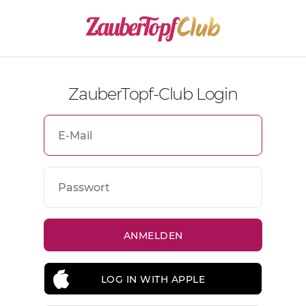
ZauberTopf-Club Login
LOG IN WITH APPLE