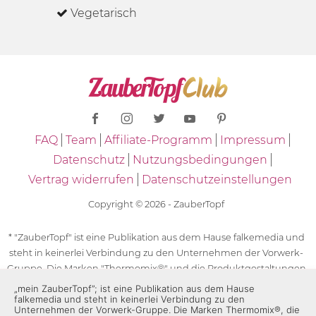
Vegetarisch
FAQ
Team
Affiliate-Programm
Impressum
Datenschutz
Nutzungsbedingungen
Vertrag widerrufen
Datenschutzeinstellungen
Copyright © 2026 - ZauberTopf
* "ZauberTopf" ist eine Publikation aus dem Hause falkemedia und
steht in keinerlei Verbindung zu den Unternehmen der Vorwerk-
Gruppe. Die Marken "Thermomix®" und die Produktgestaltungen
des "Thermomix®" sind eingetragene Marken der Unternehmen
„mein ZauberTopf”; ist eine Publikation aus dem Hause
falkemedia und steht in keinerlei Verbindung zu den
der Vorwerk-Gruppe. Die Marken Thermomix®, die Zeichen TM5®,
Unternehmen der Vorwerk-Gruppe. Die Marken Thermomix®, die
TM6 und TM31 sowie die Produktgestaltungen des Thermomix®