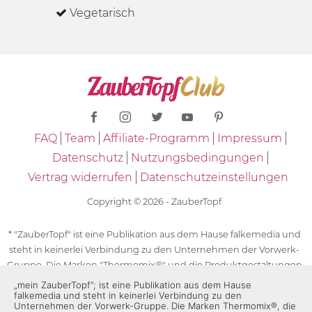
Vegetarisch
FAQ
Team
Affiliate-Programm
Impressum
Datenschutz
Nutzungsbedingungen
Vertrag widerrufen
Datenschutzeinstellungen
Copyright © 2026 - ZauberTopf
* "ZauberTopf" ist eine Publikation aus dem Hause falkemedia und
steht in keinerlei Verbindung zu den Unternehmen der Vorwerk-
Gruppe. Die Marken "Thermomix®" und die Produktgestaltungen
des "Thermomix®" sind eingetragene Marken der Unternehmen
„mein ZauberTopf”; ist eine Publikation aus dem Hause
falkemedia und steht in keinerlei Verbindung zu den
der Vorwerk-Gruppe. Die Marken Thermomix®, die Zeichen TM5®,
Unternehmen der Vorwerk-Gruppe. Die Marken Thermomix®, die
TM6 und TM31 sowie die Produktgestaltungen des Thermomix®