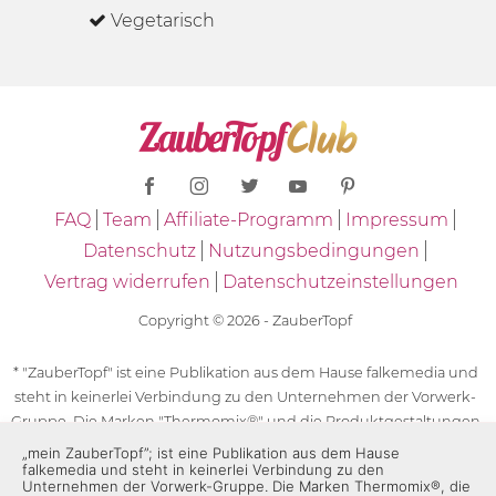
Vegetarisch
FAQ
Team
Affiliate-Programm
Impressum
Datenschutz
Nutzungsbedingungen
Vertrag widerrufen
Datenschutzeinstellungen
Copyright © 2026 - ZauberTopf
* "ZauberTopf" ist eine Publikation aus dem Hause falkemedia und
steht in keinerlei Verbindung zu den Unternehmen der Vorwerk-
Gruppe. Die Marken "Thermomix®" und die Produktgestaltungen
des "Thermomix®" sind eingetragene Marken der Unternehmen
„mein ZauberTopf”; ist eine Publikation aus dem Hause
falkemedia und steht in keinerlei Verbindung zu den
der Vorwerk-Gruppe. Die Marken Thermomix®, die Zeichen TM5®,
Unternehmen der Vorwerk-Gruppe. Die Marken Thermomix®, die
TM6 und TM31 sowie die Produktgestaltungen des Thermomix®