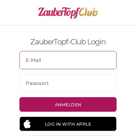
ZauberTopf-Club Login
LOG IN WITH APPLE