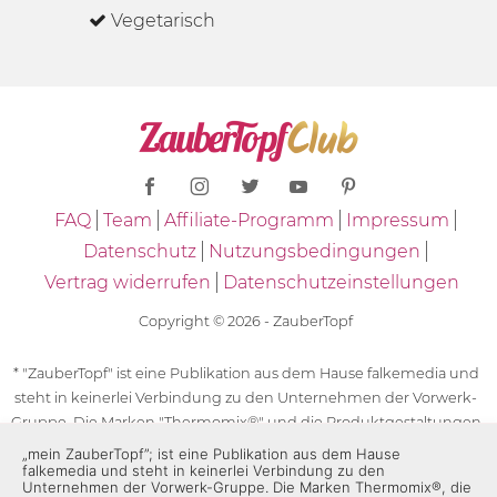
Vegetarisch
FAQ
Team
Affiliate-Programm
Impressum
Datenschutz
Nutzungsbedingungen
Vertrag widerrufen
Datenschutzeinstellungen
Copyright © 2026 - ZauberTopf
* "ZauberTopf" ist eine Publikation aus dem Hause falkemedia und
steht in keinerlei Verbindung zu den Unternehmen der Vorwerk-
Gruppe. Die Marken "Thermomix®" und die Produktgestaltungen
des "Thermomix®" sind eingetragene Marken der Unternehmen
„mein ZauberTopf”; ist eine Publikation aus dem Hause
falkemedia und steht in keinerlei Verbindung zu den
der Vorwerk-Gruppe. Die Marken Thermomix®, die Zeichen TM5®,
Unternehmen der Vorwerk-Gruppe. Die Marken Thermomix®, die
TM6 und TM31 sowie die Produktgestaltungen des Thermomix®