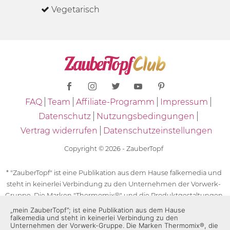
Vegetarisch
FAQ
Team
Affiliate-Programm
Impressum
Datenschutz
Nutzungsbedingungen
Vertrag widerrufen
Datenschutzeinstellungen
Copyright © 2026 - ZauberTopf
* "ZauberTopf" ist eine Publikation aus dem Hause falkemedia und
steht in keinerlei Verbindung zu den Unternehmen der Vorwerk-
Gruppe. Die Marken "Thermomix®" und die Produktgestaltungen
des "Thermomix®" sind eingetragene Marken der Unternehmen
„mein ZauberTopf”; ist eine Publikation aus dem Hause
falkemedia und steht in keinerlei Verbindung zu den
der Vorwerk-Gruppe. Die Marken Thermomix®, die Zeichen TM5®,
Unternehmen der Vorwerk-Gruppe. Die Marken Thermomix®, die
TM6 und TM31 sowie die Produktgestaltungen des Thermomix®