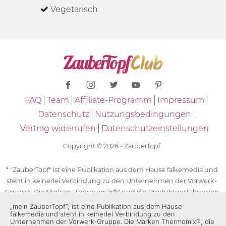
Vegetarisch
FAQ
Team
Affiliate-Programm
Impressum
Datenschutz
Nutzungsbedingungen
Vertrag widerrufen
Datenschutzeinstellungen
Copyright © 2026 - ZauberTopf
* "ZauberTopf" ist eine Publikation aus dem Hause falkemedia und
steht in keinerlei Verbindung zu den Unternehmen der Vorwerk-
Gruppe. Die Marken "Thermomix®" und die Produktgestaltungen
des "Thermomix®" sind eingetragene Marken der Unternehmen
„mein ZauberTopf”; ist eine Publikation aus dem Hause
falkemedia und steht in keinerlei Verbindung zu den
der Vorwerk-Gruppe. Die Marken Thermomix®, die Zeichen TM5®,
Unternehmen der Vorwerk-Gruppe. Die Marken Thermomix®, die
TM6 und TM31 sowie die Produktgestaltungen des Thermomix®