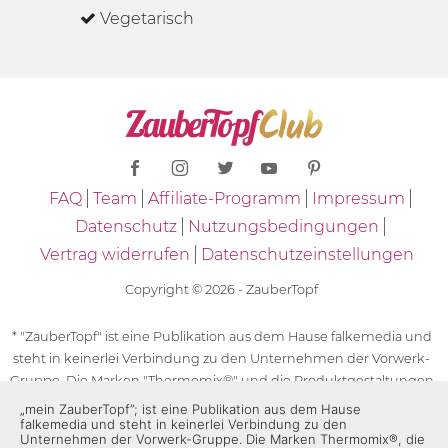
Vegetarisch
FAQ
Team
Affiliate-Programm
Impressum
Datenschutz
Nutzungsbedingungen
Vertrag widerrufen
Datenschutzeinstellungen
Copyright © 2026 - ZauberTopf
* "ZauberTopf" ist eine Publikation aus dem Hause falkemedia und
steht in keinerlei Verbindung zu den Unternehmen der Vorwerk-
Gruppe. Die Marken "Thermomix®" und die Produktgestaltungen
des "Thermomix®" sind eingetragene Marken der Unternehmen
„mein ZauberTopf”; ist eine Publikation aus dem Hause
falkemedia und steht in keinerlei Verbindung zu den
der Vorwerk-Gruppe. Die Marken Thermomix®, die Zeichen TM5®,
Unternehmen der Vorwerk-Gruppe. Die Marken Thermomix®, die
TM6 und TM31 sowie die Produktgestaltungen des Thermomix®