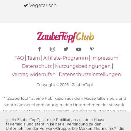
Vegetarisch
FAQ
Team
Affiliate-Programm
Impressum
Datenschutz
Nutzungsbedingungen
Vertrag widerrufen
Datenschutzeinstellungen
Copyright © 2026 - ZauberTopf
* "ZauberTopf" ist eine Publikation aus dem Hause falkemedia und
steht in keinerlei Verbindung zu den Unternehmen der Vorwerk-
Gruppe. Die Marken "Thermomix®" und die Produktgestaltungen
des "Thermomix®" sind eingetragene Marken der Unternehmen
„mein ZauberTopf”; ist eine Publikation aus dem Hause
falkemedia und steht in keinerlei Verbindung zu den
der Vorwerk-Gruppe. Die Marken Thermomix®, die Zeichen TM5®,
Unternehmen der Vorwerk-Gruppe. Die Marken Thermomix®, die
TM6 und TM31 sowie die Produktgestaltungen des Thermomix®