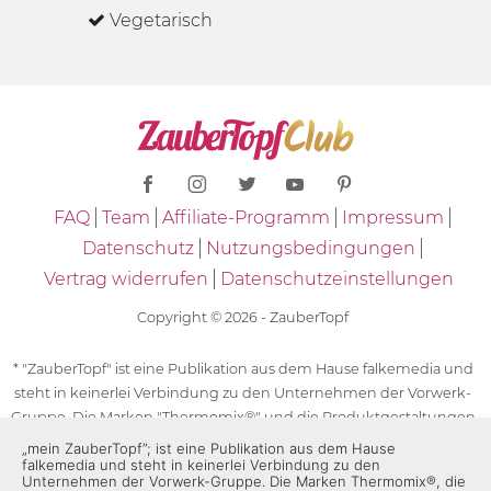
Vegetarisch
FAQ
Team
Affiliate-Programm
Impressum
Datenschutz
Nutzungsbedingungen
Vertrag widerrufen
Datenschutzeinstellungen
Copyright © 2026 - ZauberTopf
* "ZauberTopf" ist eine Publikation aus dem Hause falkemedia und
steht in keinerlei Verbindung zu den Unternehmen der Vorwerk-
Gruppe. Die Marken "Thermomix®" und die Produktgestaltungen
des "Thermomix®" sind eingetragene Marken der Unternehmen
„mein ZauberTopf”; ist eine Publikation aus dem Hause
falkemedia und steht in keinerlei Verbindung zu den
der Vorwerk-Gruppe. Die Marken Thermomix®, die Zeichen TM5®,
Unternehmen der Vorwerk-Gruppe. Die Marken Thermomix®, die
TM6 und TM31 sowie die Produktgestaltungen des Thermomix®