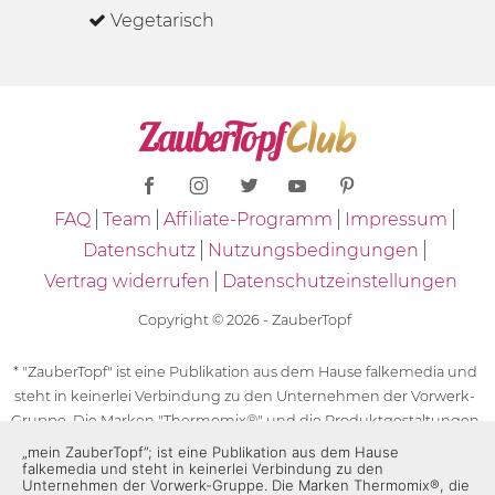
Vegetarisch
FAQ
Team
Affiliate-Programm
Impressum
Datenschutz
Nutzungsbedingungen
Vertrag widerrufen
Datenschutzeinstellungen
Copyright © 2026 - ZauberTopf
* "ZauberTopf" ist eine Publikation aus dem Hause falkemedia und
steht in keinerlei Verbindung zu den Unternehmen der Vorwerk-
Gruppe. Die Marken "Thermomix®" und die Produktgestaltungen
des "Thermomix®" sind eingetragene Marken der Unternehmen
„mein ZauberTopf”; ist eine Publikation aus dem Hause
falkemedia und steht in keinerlei Verbindung zu den
der Vorwerk-Gruppe. Die Marken Thermomix®, die Zeichen TM5®,
Unternehmen der Vorwerk-Gruppe. Die Marken Thermomix®, die
TM6 und TM31 sowie die Produktgestaltungen des Thermomix®