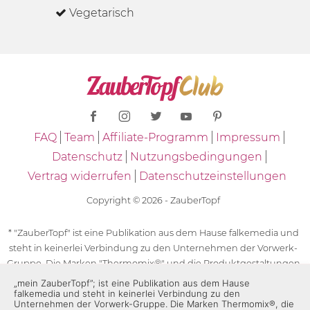
Vegetarisch
FAQ
Team
Affiliate-Programm
Impressum
Datenschutz
Nutzungsbedingungen
Vertrag widerrufen
Datenschutzeinstellungen
Copyright © 2026 - ZauberTopf
* "ZauberTopf" ist eine Publikation aus dem Hause falkemedia und
steht in keinerlei Verbindung zu den Unternehmen der Vorwerk-
Gruppe. Die Marken "Thermomix®" und die Produktgestaltungen
des "Thermomix®" sind eingetragene Marken der Unternehmen
„mein ZauberTopf”; ist eine Publikation aus dem Hause
falkemedia und steht in keinerlei Verbindung zu den
der Vorwerk-Gruppe. Die Marken Thermomix®, die Zeichen TM5®,
Unternehmen der Vorwerk-Gruppe. Die Marken Thermomix®, die
TM6 und TM31 sowie die Produktgestaltungen des Thermomix®