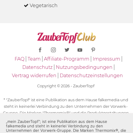
Vegetarisch
FAQ
Team
Affiliate-Programm
Impressum
Datenschutz
Nutzungsbedingungen
Vertrag widerrufen
Datenschutzeinstellungen
Copyright © 2026 - ZauberTopf
* "ZauberTopf" ist eine Publikation aus dem Hause falkemedia und
steht in keinerlei Verbindung zu den Unternehmen der Vorwerk-
Gruppe. Die Marken "Thermomix®" und die Produktgestaltungen
des "Thermomix®" sind eingetragene Marken der Unternehmen
„mein ZauberTopf”; ist eine Publikation aus dem Hause
falkemedia und steht in keinerlei Verbindung zu den
der Vorwerk-Gruppe. Die Marken Thermomix®, die Zeichen TM5®,
Unternehmen der Vorwerk-Gruppe. Die Marken Thermomix®, die
TM6 und TM31 sowie die Produktgestaltungen des Thermomix®