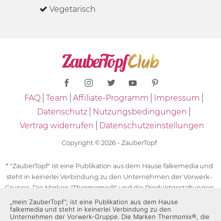
Vegetarisch
FAQ
Team
Affiliate-Programm
Impressum
Datenschutz
Nutzungsbedingungen
Vertrag widerrufen
Datenschutzeinstellungen
Copyright © 2026 - ZauberTopf
* "ZauberTopf" ist eine Publikation aus dem Hause falkemedia und
steht in keinerlei Verbindung zu den Unternehmen der Vorwerk-
Gruppe. Die Marken "Thermomix®" und die Produktgestaltungen
des "Thermomix®" sind eingetragene Marken der Unternehmen
„mein ZauberTopf”; ist eine Publikation aus dem Hause
falkemedia und steht in keinerlei Verbindung zu den
der Vorwerk-Gruppe. Die Marken Thermomix®, die Zeichen TM5®,
Unternehmen der Vorwerk-Gruppe. Die Marken Thermomix®, die
TM6 und TM31 sowie die Produktgestaltungen des Thermomix®