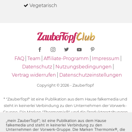
Vegetarisch
FAQ
Team
Affiliate-Programm
Impressum
Datenschutz
Nutzungsbedingungen
Vertrag widerrufen
Datenschutzeinstellungen
Copyright © 2026 - ZauberTopf
* "ZauberTopf" ist eine Publikation aus dem Hause falkemedia und
steht in keinerlei Verbindung zu den Unternehmen der Vorwerk-
Gruppe. Die Marken "Thermomix®" und die Produktgestaltungen
des "Thermomix®" sind eingetragene Marken der Unternehmen
„mein ZauberTopf”; ist eine Publikation aus dem Hause
falkemedia und steht in keinerlei Verbindung zu den
der Vorwerk-Gruppe. Die Marken Thermomix®, die Zeichen TM5®,
Unternehmen der Vorwerk-Gruppe. Die Marken Thermomix®, die
TM6 und TM31 sowie die Produktgestaltungen des Thermomix®