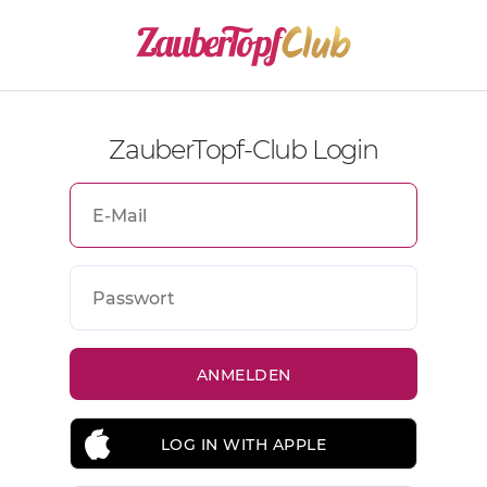
ZauberTopf-Club Login
LOG IN WITH APPLE