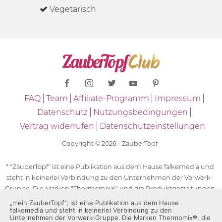
Vegetarisch
FAQ
Team
Affiliate-Programm
Impressum
Datenschutz
Nutzungsbedingungen
Vertrag widerrufen
Datenschutzeinstellungen
Copyright © 2026 - ZauberTopf
* "ZauberTopf" ist eine Publikation aus dem Hause falkemedia und
steht in keinerlei Verbindung zu den Unternehmen der Vorwerk-
Gruppe. Die Marken "Thermomix®" und die Produktgestaltungen
des "Thermomix®" sind eingetragene Marken der Unternehmen
„mein ZauberTopf”; ist eine Publikation aus dem Hause
falkemedia und steht in keinerlei Verbindung zu den
der Vorwerk-Gruppe. Die Marken Thermomix®, die Zeichen TM5®,
Unternehmen der Vorwerk-Gruppe. Die Marken Thermomix®, die
TM6 und TM31 sowie die Produktgestaltungen des Thermomix®