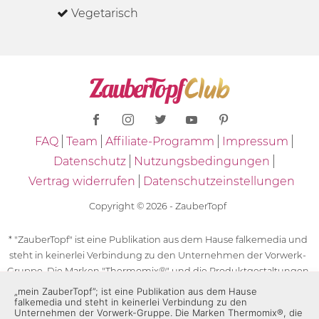
Vegetarisch
FAQ
Team
Affiliate-Programm
Impressum
Datenschutz
Nutzungsbedingungen
Vertrag widerrufen
Datenschutzeinstellungen
Copyright © 2026 - ZauberTopf
* "ZauberTopf" ist eine Publikation aus dem Hause falkemedia und
steht in keinerlei Verbindung zu den Unternehmen der Vorwerk-
Gruppe. Die Marken "Thermomix®" und die Produktgestaltungen
des "Thermomix®" sind eingetragene Marken der Unternehmen
„mein ZauberTopf”; ist eine Publikation aus dem Hause
falkemedia und steht in keinerlei Verbindung zu den
der Vorwerk-Gruppe. Die Marken Thermomix®, die Zeichen TM5®,
Unternehmen der Vorwerk-Gruppe. Die Marken Thermomix®, die
TM6 und TM31 sowie die Produktgestaltungen des Thermomix®