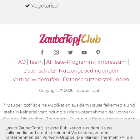
Vegetarisch
FAQ
Team
Affiliate-Programm
Impressum
Datenschutz
Nutzungsbedingungen
Vertrag widerrufen
Datenschutzeinstellungen
Copyright © 2026 - ZauberTopf
* "ZauberTopf" ist eine Publikation aus dem Hause falkemedia und
steht in keinerlei Verbindung zu den Unternehmen der Vorwerk-
Gruppe. Die Marken "Thermomix®" und die Produktgestaltungen
des "Thermomix®" sind eingetragene Marken der Unternehmen
„mein ZauberTopf”; ist eine Publikation aus dem Hause
falkemedia und steht in keinerlei Verbindung zu den
der Vorwerk-Gruppe. Die Marken Thermomix®, die Zeichen TM5®,
Unternehmen der Vorwerk-Gruppe. Die Marken Thermomix®, die
TM6 und TM31 sowie die Produktgestaltungen des Thermomix®