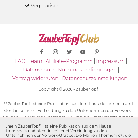
Vegetarisch
FAQ
Team
Affiliate-Programm
Impressum
Datenschutz
Nutzungsbedingungen
Vertrag widerrufen
Datenschutzeinstellungen
Copyright © 2026 - ZauberTopf
* "ZauberTopf" ist eine Publikation aus dem Hause falkemedia und
steht in keinerlei Verbindung zu den Unternehmen der Vorwerk-
Gruppe. Die Marken "Thermomix®" und die Produktgestaltungen
des "Thermomix®" sind eingetragene Marken der Unternehmen
„mein ZauberTopf”; ist eine Publikation aus dem Hause
falkemedia und steht in keinerlei Verbindung zu den
der Vorwerk-Gruppe. Die Marken Thermomix®, die Zeichen TM5®,
Unternehmen der Vorwerk-Gruppe. Die Marken Thermomix®, die
TM6 und TM31 sowie die Produktgestaltungen des Thermomix®