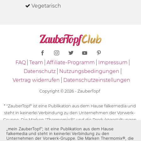
Vegetarisch
FAQ
Team
Affiliate-Programm
Impressum
Datenschutz
Nutzungsbedingungen
Vertrag widerrufen
Datenschutzeinstellungen
Copyright © 2026 - ZauberTopf
* "ZauberTopf" ist eine Publikation aus dem Hause falkemedia und
steht in keinerlei Verbindung zu den Unternehmen der Vorwerk-
Gruppe. Die Marken "Thermomix®" und die Produktgestaltungen
des "Thermomix®" sind eingetragene Marken der Unternehmen
„mein ZauberTopf”; ist eine Publikation aus dem Hause
falkemedia und steht in keinerlei Verbindung zu den
der Vorwerk-Gruppe. Die Marken Thermomix®, die Zeichen TM5®,
Unternehmen der Vorwerk-Gruppe. Die Marken Thermomix®, die
TM6 und TM31 sowie die Produktgestaltungen des Thermomix®