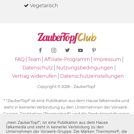
Vegetarisch
FAQ
Team
Affiliate-Programm
Impressum
Datenschutz
Nutzungsbedingungen
Vertrag widerrufen
Datenschutzeinstellungen
Copyright © 2026 - ZauberTopf
* "ZauberTopf" ist eine Publikation aus dem Hause falkemedia und
steht in keinerlei Verbindung zu den Unternehmen der Vorwerk-
Gruppe. Die Marken "Thermomix®" und die Produktgestaltungen
des "Thermomix®" sind eingetragene Marken der Unternehmen
„mein ZauberTopf”; ist eine Publikation aus dem Hause
falkemedia und steht in keinerlei Verbindung zu den
der Vorwerk-Gruppe. Die Marken Thermomix®, die Zeichen TM5®,
Unternehmen der Vorwerk-Gruppe. Die Marken Thermomix®, die
TM6 und TM31 sowie die Produktgestaltungen des Thermomix®