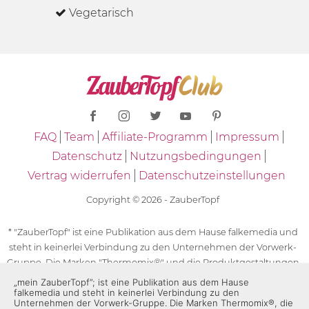
Vegetarisch
FAQ
Team
Affiliate-Programm
Impressum
Datenschutz
Nutzungsbedingungen
Vertrag widerrufen
Datenschutzeinstellungen
Copyright © 2026 - ZauberTopf
* "ZauberTopf" ist eine Publikation aus dem Hause falkemedia und
steht in keinerlei Verbindung zu den Unternehmen der Vorwerk-
Gruppe. Die Marken "Thermomix®" und die Produktgestaltungen
des "Thermomix®" sind eingetragene Marken der Unternehmen
„mein ZauberTopf”; ist eine Publikation aus dem Hause
falkemedia und steht in keinerlei Verbindung zu den
der Vorwerk-Gruppe. Die Marken Thermomix®, die Zeichen TM5®,
Unternehmen der Vorwerk-Gruppe. Die Marken Thermomix®, die
TM6 und TM31 sowie die Produktgestaltungen des Thermomix®