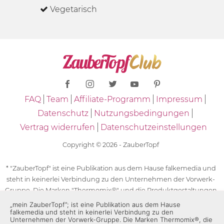
Vegetarisch
FAQ
Team
Affiliate-Programm
Impressum
Datenschutz
Nutzungsbedingungen
Vertrag widerrufen
Datenschutzeinstellungen
Copyright © 2026 - ZauberTopf
* "ZauberTopf" ist eine Publikation aus dem Hause falkemedia und
steht in keinerlei Verbindung zu den Unternehmen der Vorwerk-
Gruppe. Die Marken "Thermomix®" und die Produktgestaltungen
des "Thermomix®" sind eingetragene Marken der Unternehmen
„mein ZauberTopf”; ist eine Publikation aus dem Hause
falkemedia und steht in keinerlei Verbindung zu den
der Vorwerk-Gruppe. Die Marken Thermomix®, die Zeichen TM5®,
Unternehmen der Vorwerk-Gruppe. Die Marken Thermomix®, die
TM6 und TM31 sowie die Produktgestaltungen des Thermomix®