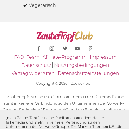
Vegetarisch
FAQ
Team
Affiliate-Programm
Impressum
Datenschutz
Nutzungsbedingungen
Vertrag widerrufen
Datenschutzeinstellungen
Copyright © 2026 - ZauberTopf
* "ZauberTopf" ist eine Publikation aus dem Hause falkemedia und
steht in keinerlei Verbindung zu den Unternehmen der Vorwerk-
Gruppe. Die Marken "Thermomix®" und die Produktgestaltungen
des "Thermomix®" sind eingetragene Marken der Unternehmen
„mein ZauberTopf”; ist eine Publikation aus dem Hause
falkemedia und steht in keinerlei Verbindung zu den
der Vorwerk-Gruppe. Die Marken Thermomix®, die Zeichen TM5®,
Unternehmen der Vorwerk-Gruppe. Die Marken Thermomix®, die
TM6 und TM31 sowie die Produktgestaltungen des Thermomix®