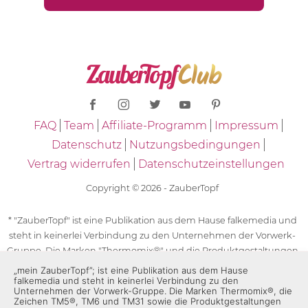
FAQ
Team
Affiliate-Programm
Impressum
Datenschutz
Nutzungsbedingungen
Vertrag widerrufen
Datenschutzeinstellungen
Copyright © 2026 - ZauberTopf
* "ZauberTopf" ist eine Publikation aus dem Hause falkemedia und
steht in keinerlei Verbindung zu den Unternehmen der Vorwerk-
Gruppe. Die Marken "Thermomix®" und die Produktgestaltungen
des "Thermomix®" sind eingetragene Marken der Unternehmen
„mein ZauberTopf”; ist eine Publikation aus dem Hause
falkemedia und steht in keinerlei Verbindung zu den
der Vorwerk-Gruppe. Die Marken Thermomix®, die Zeichen TM5®,
Unternehmen der Vorwerk-Gruppe. Die Marken Thermomix®, die
TM6 und TM31 sowie die Produktgestaltungen des Thermomix®
Zeichen TM5®, TM6 und TM31 sowie die Produktgestaltungen