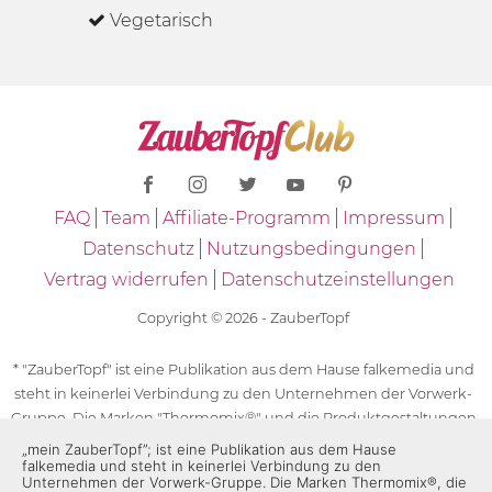
Vegetarisch
FAQ
Team
Affiliate-Programm
Impressum
Datenschutz
Nutzungsbedingungen
Vertrag widerrufen
Datenschutzeinstellungen
Copyright © 2026 - ZauberTopf
* "ZauberTopf" ist eine Publikation aus dem Hause falkemedia und
steht in keinerlei Verbindung zu den Unternehmen der Vorwerk-
Gruppe. Die Marken "Thermomix®" und die Produktgestaltungen
des "Thermomix®" sind eingetragene Marken der Unternehmen
„mein ZauberTopf”; ist eine Publikation aus dem Hause
falkemedia und steht in keinerlei Verbindung zu den
der Vorwerk-Gruppe. Die Marken Thermomix®, die Zeichen TM5®,
Unternehmen der Vorwerk-Gruppe. Die Marken Thermomix®, die
TM6 und TM31 sowie die Produktgestaltungen des Thermomix®