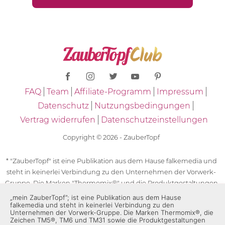
FAQ
Team
Affiliate-Programm
Impressum
Datenschutz
Nutzungsbedingungen
Vertrag widerrufen
Datenschutzeinstellungen
Copyright © 2026 - ZauberTopf
* "ZauberTopf" ist eine Publikation aus dem Hause falkemedia und
steht in keinerlei Verbindung zu den Unternehmen der Vorwerk-
Gruppe. Die Marken "Thermomix®" und die Produktgestaltungen
des "Thermomix®" sind eingetragene Marken der Unternehmen
„mein ZauberTopf”; ist eine Publikation aus dem Hause
falkemedia und steht in keinerlei Verbindung zu den
der Vorwerk-Gruppe. Die Marken Thermomix®, die Zeichen TM5®,
Unternehmen der Vorwerk-Gruppe. Die Marken Thermomix®, die
TM6 und TM31 sowie die Produktgestaltungen des Thermomix®
Zeichen TM5®, TM6 und TM31 sowie die Produktgestaltungen