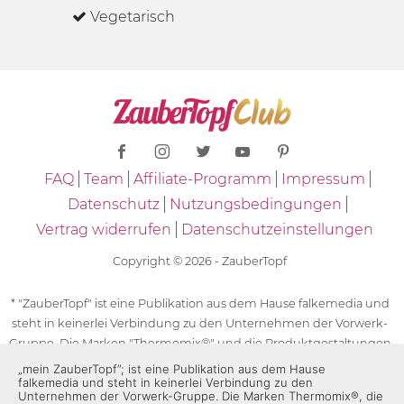
Vegetarisch
FAQ
Team
Affiliate-Programm
Impressum
Datenschutz
Nutzungsbedingungen
Vertrag widerrufen
Datenschutzeinstellungen
Copyright © 2026 - ZauberTopf
* "ZauberTopf" ist eine Publikation aus dem Hause falkemedia und
steht in keinerlei Verbindung zu den Unternehmen der Vorwerk-
Gruppe. Die Marken "Thermomix®" und die Produktgestaltungen
des "Thermomix®" sind eingetragene Marken der Unternehmen
„mein ZauberTopf”; ist eine Publikation aus dem Hause
falkemedia und steht in keinerlei Verbindung zu den
der Vorwerk-Gruppe. Die Marken Thermomix®, die Zeichen TM5®,
Unternehmen der Vorwerk-Gruppe. Die Marken Thermomix®, die
TM6 und TM31 sowie die Produktgestaltungen des Thermomix®