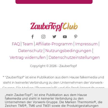
FAQ
Team
Affiliate-Programm
Impressum
Datenschutz
Nutzungsbedingungen
Vertrag widerrufen
Datenschutzeinstellungen
Copyright © 2026 - ZauberTopf
* "ZauberTopf" ist eine Publikation aus dem Hause falkemedia und
steht in keinerlei Verbindung zu den Unternehmen der Vorwerk-
Gruppe. Die Marken "Thermomix®" und die Produktgestaltungen
des "Thermomix®" sind eingetragene Marken der Unternehmen
„mein ZauberTopf”; ist eine Publikation aus dem Hause
falkemedia und steht in keinerlei Verbindung zu den
der Vorwerk-Gruppe. Die Marken Thermomix®, die Zeichen TM5®,
Unternehmen der Vorwerk-Gruppe. Die Marken Thermomix®, die
TM6 und TM31 sowie die Produktgestaltungen des Thermomix®
Zeichen TM5®, TM6 und TM31 sowie die Produktgestaltungen