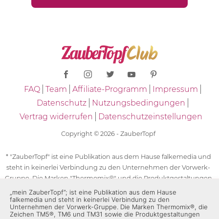
FAQ
Team
Affiliate-Programm
Impressum
Datenschutz
Nutzungsbedingungen
Vertrag widerrufen
Datenschutzeinstellungen
Copyright © 2026 - ZauberTopf
* "ZauberTopf" ist eine Publikation aus dem Hause falkemedia und
steht in keinerlei Verbindung zu den Unternehmen der Vorwerk-
Gruppe. Die Marken "Thermomix®" und die Produktgestaltungen
des "Thermomix®" sind eingetragene Marken der Unternehmen
„mein ZauberTopf”; ist eine Publikation aus dem Hause
falkemedia und steht in keinerlei Verbindung zu den
der Vorwerk-Gruppe. Die Marken Thermomix®, die Zeichen TM5®,
Unternehmen der Vorwerk-Gruppe. Die Marken Thermomix®, die
TM6 und TM31 sowie die Produktgestaltungen des Thermomix®
Zeichen TM5®, TM6 und TM31 sowie die Produktgestaltungen