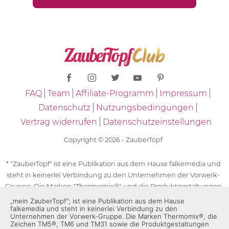
FAQ
Team
Affiliate-Programm
Impressum
Datenschutz
Nutzungsbedingungen
Vertrag widerrufen
Datenschutzeinstellungen
Copyright © 2026 - ZauberTopf
* "ZauberTopf" ist eine Publikation aus dem Hause falkemedia und
steht in keinerlei Verbindung zu den Unternehmen der Vorwerk-
Gruppe. Die Marken "Thermomix®" und die Produktgestaltungen
des "Thermomix®" sind eingetragene Marken der Unternehmen
„mein ZauberTopf”; ist eine Publikation aus dem Hause
falkemedia und steht in keinerlei Verbindung zu den
der Vorwerk-Gruppe. Die Marken Thermomix®, die Zeichen TM5®,
Unternehmen der Vorwerk-Gruppe. Die Marken Thermomix®, die
TM6 und TM31 sowie die Produktgestaltungen des Thermomix®
Zeichen TM5®, TM6 und TM31 sowie die Produktgestaltungen