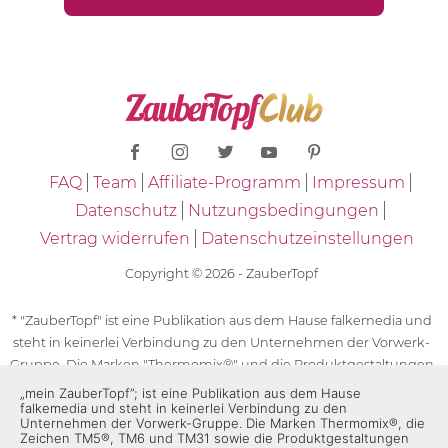
FAQ
Team
Affiliate-Programm
Impressum
Datenschutz
Nutzungsbedingungen
Vertrag widerrufen
Datenschutzeinstellungen
Copyright © 2026 - ZauberTopf
* "ZauberTopf" ist eine Publikation aus dem Hause falkemedia und
steht in keinerlei Verbindung zu den Unternehmen der Vorwerk-
Gruppe. Die Marken "Thermomix®" und die Produktgestaltungen
des "Thermomix®" sind eingetragene Marken der Unternehmen
„mein ZauberTopf”; ist eine Publikation aus dem Hause
falkemedia und steht in keinerlei Verbindung zu den
der Vorwerk-Gruppe. Die Marken Thermomix®, die Zeichen TM5®,
Unternehmen der Vorwerk-Gruppe. Die Marken Thermomix®, die
TM6 und TM31 sowie die Produktgestaltungen des Thermomix®
Zeichen TM5®, TM6 und TM31 sowie die Produktgestaltungen