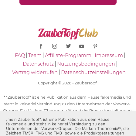
FAQ
Team
Affiliate-Programm
Impressum
Datenschutz
Nutzungsbedingungen
Vertrag widerrufen
Datenschutzeinstellungen
Copyright © 2026 - ZauberTopf
* "ZauberTopf" ist eine Publikation aus dem Hause falkemedia und
steht in keinerlei Verbindung zu den Unternehmen der Vorwerk-
Gruppe. Die Marken "Thermomix®" und die Produktgestaltungen
des "Thermomix®" sind eingetragene Marken der Unternehmen
„mein ZauberTopf”; ist eine Publikation aus dem Hause
falkemedia und steht in keinerlei Verbindung zu den
der Vorwerk-Gruppe. Die Marken Thermomix®, die Zeichen TM5®,
Unternehmen der Vorwerk-Gruppe. Die Marken Thermomix®, die
TM6 und TM31 sowie die Produktgestaltungen des Thermomix®
Zeichen TM5®, TM6 und TM31 sowie die Produktgestaltungen