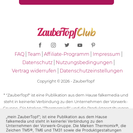
FAQ
Team
Affiliate-Programm
Impressum
Datenschutz
Nutzungsbedingungen
Vertrag widerrufen
Datenschutzeinstellungen
Copyright © 2026 - ZauberTopf
* "ZauberTopf" ist eine Publikation aus dem Hause falkemedia und
steht in keinerlei Verbindung zu den Unternehmen der Vorwerk-
Gruppe. Die Marken "Thermomix®" und die Produktgestaltungen
des "Thermomix®" sind eingetragene Marken der Unternehmen
„mein ZauberTopf”; ist eine Publikation aus dem Hause
falkemedia und steht in keinerlei Verbindung zu den
der Vorwerk-Gruppe. Die Marken Thermomix®, die Zeichen TM5®,
Unternehmen der Vorwerk-Gruppe. Die Marken Thermomix®, die
TM6 und TM31 sowie die Produktgestaltungen des Thermomix®
Zeichen TM5®, TM6 und TM31 sowie die Produktgestaltungen