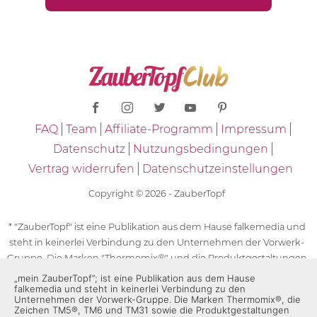
FAQ
Team
Affiliate-Programm
Impressum
Datenschutz
Nutzungsbedingungen
Vertrag widerrufen
Datenschutzeinstellungen
Copyright © 2026 - ZauberTopf
* "ZauberTopf" ist eine Publikation aus dem Hause falkemedia und
steht in keinerlei Verbindung zu den Unternehmen der Vorwerk-
Gruppe. Die Marken "Thermomix®" und die Produktgestaltungen
des "Thermomix®" sind eingetragene Marken der Unternehmen
„mein ZauberTopf”; ist eine Publikation aus dem Hause
falkemedia und steht in keinerlei Verbindung zu den
der Vorwerk-Gruppe. Die Marken Thermomix®, die Zeichen TM5®,
Unternehmen der Vorwerk-Gruppe. Die Marken Thermomix®, die
TM6 und TM31 sowie die Produktgestaltungen des Thermomix®
Zeichen TM5®, TM6 und TM31 sowie die Produktgestaltungen