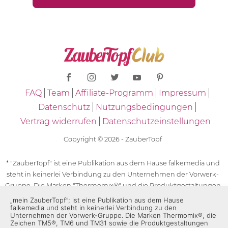
FAQ
Team
Affiliate-Programm
Impressum
Datenschutz
Nutzungsbedingungen
Vertrag widerrufen
Datenschutzeinstellungen
Copyright © 2026 - ZauberTopf
* "ZauberTopf" ist eine Publikation aus dem Hause falkemedia und
steht in keinerlei Verbindung zu den Unternehmen der Vorwerk-
Gruppe. Die Marken "Thermomix®" und die Produktgestaltungen
des "Thermomix®" sind eingetragene Marken der Unternehmen
„mein ZauberTopf”; ist eine Publikation aus dem Hause
falkemedia und steht in keinerlei Verbindung zu den
der Vorwerk-Gruppe. Die Marken Thermomix®, die Zeichen TM5®,
Unternehmen der Vorwerk-Gruppe. Die Marken Thermomix®, die
TM6 und TM31 sowie die Produktgestaltungen des Thermomix®
Zeichen TM5®, TM6 und TM31 sowie die Produktgestaltungen