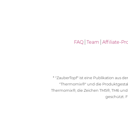
FAQ
Team
Affiliate-
* "ZauberTopf" ist eine Publikation aus
"Thermomix®" und die Produktgesta
Thermomix®, die Zeichen TM5®, TM6 und
geschützt. F